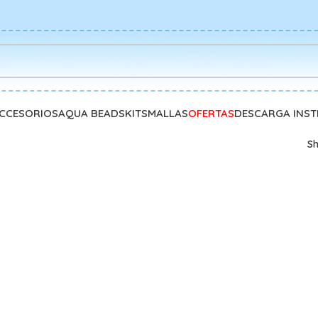
CCESORIOS
AQUA BEADS
KITS
MALLAS
OFERTAS
DESCARGA INS
S