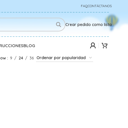
FAQ
CONTÁCTANOS
Crear pedido como lista
TRUCCIONES
BLOG
how
9
24
36