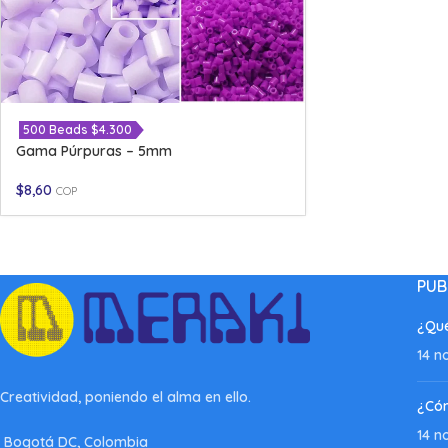
500 Beads $4.300
Gama Púrpuras – 5mm
$
8,60
COP
PUB
¿Qué
14 n
Creatividad, poniendo el alma en ello.
¿Có
14 n
Bogotá DC, Colombia