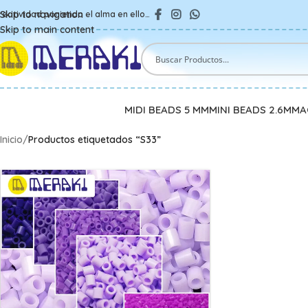
Skip to navigation
reatividad poniendo el alma en ello…
Skip to main content
MIDI BEADS 5 MM
MINI BEADS 2.6MM
A
Inicio
/
Productos etiquetados “S33”