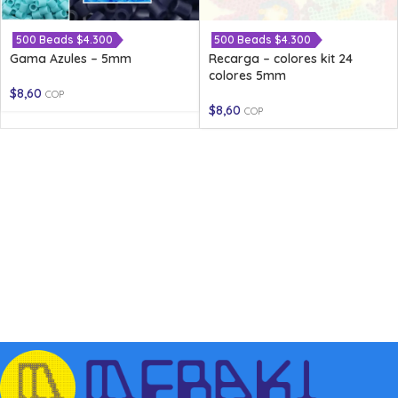
500 Beads $4.300
500 Beads $4.300
Gama Azules – 5mm
Recarga – colores kit 24
colores 5mm
$
8,60
COP
$
8,60
COP