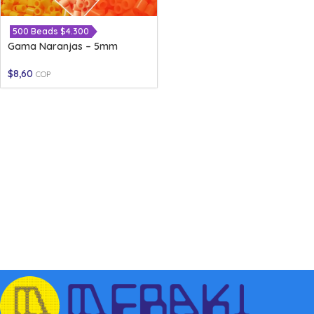
500 Beads $4.300
Gama Naranjas – 5mm
$
8,60
COP