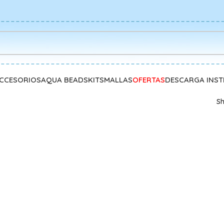
CCESORIOS
AQUA BEADS
KITS
MALLAS
OFERTAS
DESCARGA INS
S