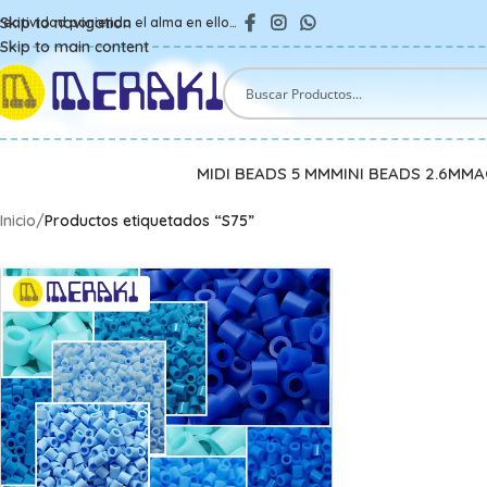
Skip to navigation
reatividad poniendo el alma en ello…
Skip to main content
MIDI BEADS 5 MM
MINI BEADS 2.6MM
A
Inicio
/
Productos etiquetados “S75”