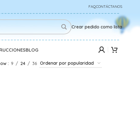
FAQ
CONTÁCTANOS
Crear pedido como lista
TRUCCIONES
BLOG
how
9
24
36