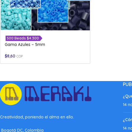
500 Beads $4.300
Gama Azules – 5mm
$
8,60
COP
PUB
¿Qué
14 n
Creatividad, poniendo el alma en ello.
¿Có
14 n
Bogotá DC, Colombia