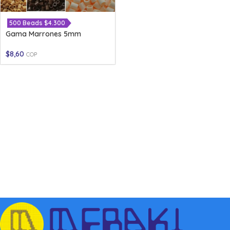
500 Beads $4.300
Gama Marrones 5mm
$
8,60
COP