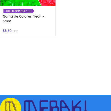
500 Beads $4.300
Gama de Colores Neón –
5mm
$
8,60
COP