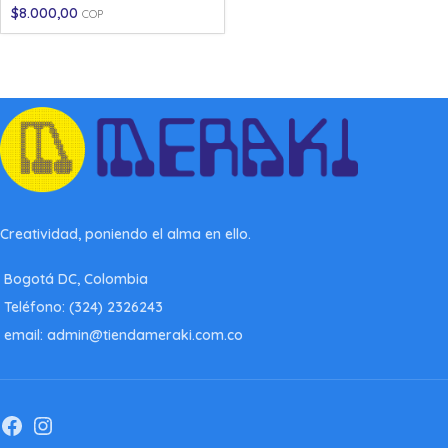
$
8.000,00
COP
Creatividad, poniendo el alma en ello.
Bogotá DC, Colombia
Teléfono: (324) 2326243
email: admin@tiendameraki.com.co