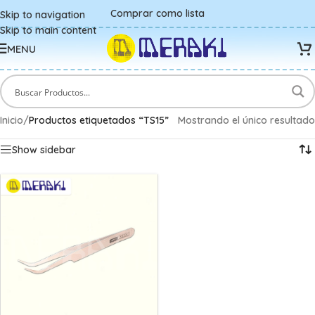
Comprar como lista
Skip to navigation
Skip to main content
MENU
Inicio
/
Productos etiquetados “TS15”
Mostrando el único resultado
Show sidebar