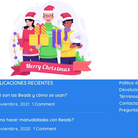
LICACIONES RECIENTES
Política 
Devoluci
 son las Beads y cómo se usan?
Términos
Contacto
oviembre, 2021
1 Comment
Pregunta
mo hacer manualidades con Beads?
oviembre, 2020
1 Comment