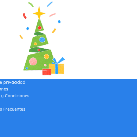
de privacidad
ones
 y Condiciones
s Frecuentes