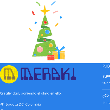
PUB
¿Qué
14 n
Creatividad, poniendo el alma en ello.
¿Có
14 n
Bogotá DC, Colombia