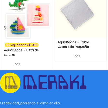
AquaBeads – Tabla
100 Aquabeads $1.450
Cuadrada Pequeña
AquaBeads – Lista de
colores
COP
COP
Creatividad, poniendo el alma en ello.