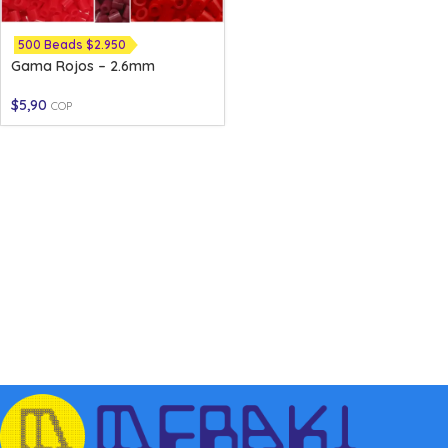
500 Beads $2.950
Gama Rojos – 2.6mm
$
5,90
COP