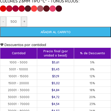
COLORES 2.6MM TIPO "C" - TONOS ROJOS
-
+
AÑADIR AL CARRITO
💜 Descuentos por cantidad
Precio final (por
Cantidad
% de Descuento
unidad o bead)
1000 - 5000
$
5,61
5%
5001 - 10000
$
5,43
8%
10001 - 15000
$
5,19
12%
15001 - 20000
$
5,02
15%
20001 - 30000
$
4,84
18%
30001 - 50000
$
4,72
20%
50001 - 70000
$
4,54
23%
70001 - 90000
$
4,37
26%