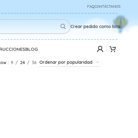
FAQ
CONTÁCTANOS
Crear pedido como lista
TRUCCIONES
BLOG
how
9
24
36