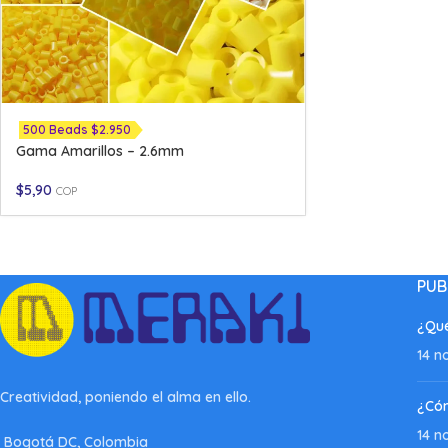
500 Beads $2.950
Gama Amarillos – 2.6mm
$
5,90
COP
PUB
¿Qué
14 n
Creatividad, poniendo el alma en ello.
¿Có
14 n
Bogotá DC, Colombia