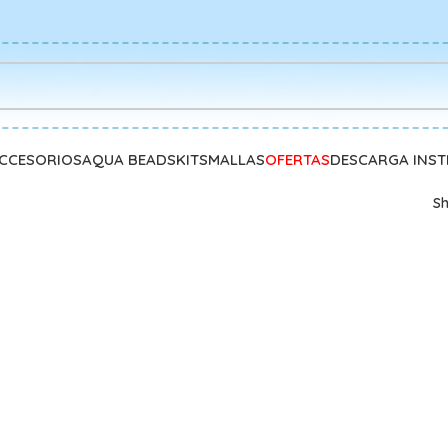
CCESORIOS
AQUA BEADS
KITS
MALLAS
OFERTAS
DESCARGA INS
S