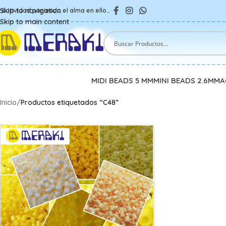
Skip to navigation
reatividad poniendo el alma en ello…
Skip to main content
MIDI BEADS 5 MM
MINI BEADS 2.6MM
A
Inicio
/
Productos etiquetados “C48”