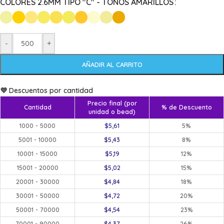
COLORES 2.6MM TIPO "C" - TONOS AMARILLOS
-
+
AÑADIR AL CARRITO
💜 Descuentos por cantidad
Precio final (por
Cantidad
% de Descuento
unidad o bead)
1000 - 5000
$
5,61
5%
5001 - 10000
$
5,43
8%
10001 - 15000
$
5,19
12%
15001 - 20000
$
5,02
15%
20001 - 30000
$
4,84
18%
30001 - 50000
$
4,72
20%
50001 - 70000
$
4,54
23%
70001 - 90000
$
4,37
26%