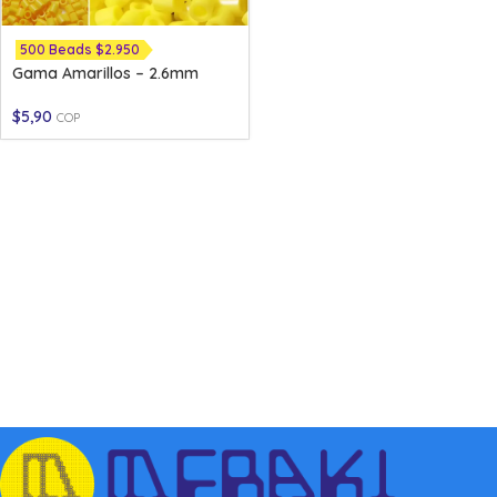
500 Beads $2.950
Gama Amarillos – 2.6mm
$
5,90
COP