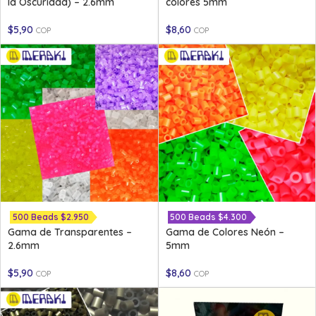
la Oscuridad) – 2.6mm
colores 5mm
$
5,90
$
8,60
COP
COP
500 Beads $2.950
500 Beads $4.300
Gama de Transparentes –
Gama de Colores Neón –
2.6mm
5mm
$
5,90
$
8,60
COP
COP