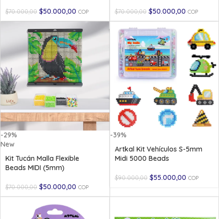
$
50.000,00
$
50.000,00
$
70.000,00
$
70.000,00
COP
COP
-29%
-39%
New
Artkal Kit Vehículos S-5mm
Kit Tucán Malla Flexible
Midi 5000 Beads
Beads MIDI (5mm)
$
55.000,00
$
90.000,00
COP
$
50.000,00
$
70.000,00
COP