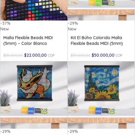
-37%
-29%
New
New
Malla Flexible Beads MIDI
Kit El Búho Colorido Malla
(5mm) – Color Blanco
Flexible Beads MIDI (5mm)
$
22.000,00
$
50.000,00
$
35.000,00
$
70.000,00
COP
COP
-29%
-29%