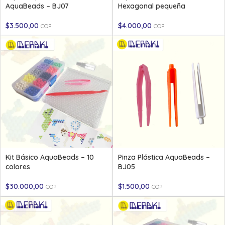
AquaBeads – BJ07
Hexagonal pequeña
$
3.500,00
$
4.000,00
COP
COP
Kit Básico AquaBeads – 10
Pinza Plástica AquaBeads –
colores
BJ05
$
30.000,00
$
1.500,00
COP
COP