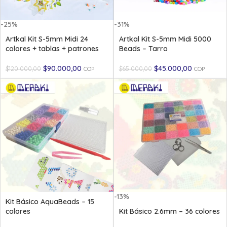
-25%
-31%
Artkal Kit S-5mm Midi 24
Artkal Kit S-5mm Midi 5000
colores + tablas + patrones
Beads – Tarro
$
90.000,00
$
45.000,00
$
120.000,00
$
65.000,00
COP
COP
-13%
Kit Básico AquaBeads – 15
colores
Kit Básico 2.6mm – 36 colores