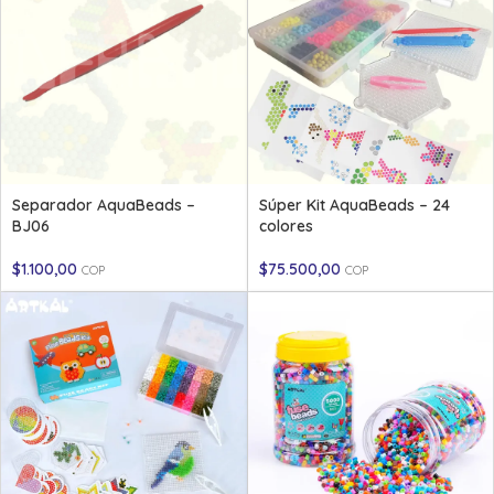
Separador AquaBeads –
Súper Kit AquaBeads – 24
BJ06
colores
$
1.100,00
$
75.500,00
COP
COP