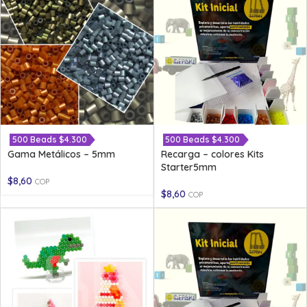
500 Beads $4.300
500 Beads $4.300
Gama Metálicos – 5mm
Recarga – colores Kits
Starter5mm
$
8,60
COP
$
8,60
COP