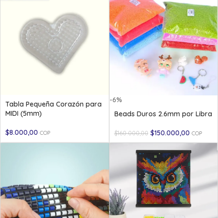
-6%
Tabla Pequeña Corazón para
MIDI (5mm)
Beads Duros 2.6mm por Libra
$
8.000,00
$
150.000,00
$
160.000,00
COP
COP