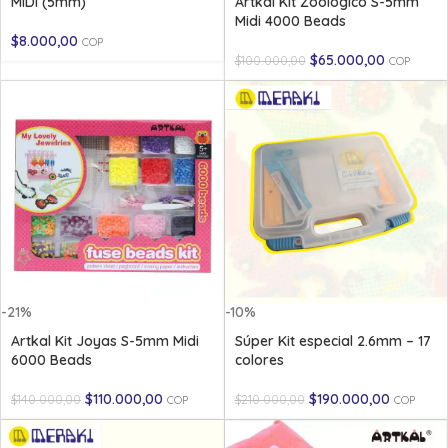
MIDI (5mm)
Artkal Kit Zoológico S-5mm
Midi 4000 Beads
$
8.000,00
COP
$
65.000,00
$
100.000,00
COP
-21%
-10%
Artkal Kit Joyas S-5mm Midi
Súper Kit especial 2.6mm – 17
6000 Beads
colores
$
110.000,00
$
190.000,00
$
140.000,00
$
210.000,00
COP
COP