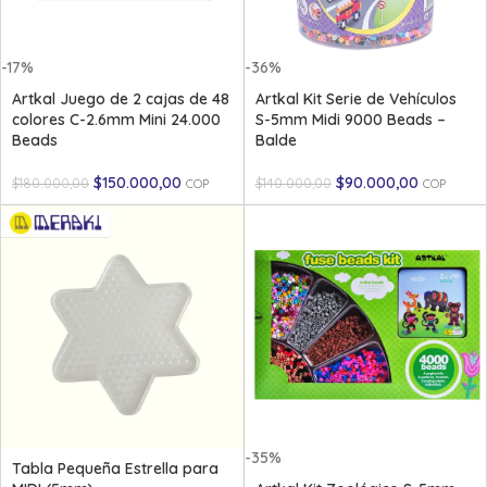
-17%
-36%
Artkal Juego de 2 cajas de 48
Artkal Kit Serie de Vehículos
colores C-2.6mm Mini 24.000
S-5mm Midi 9000 Beads –
Beads
Balde
$
150.000,00
$
90.000,00
$
180.000,00
$
140.000,00
COP
COP
-35%
Tabla Pequeña Estrella para