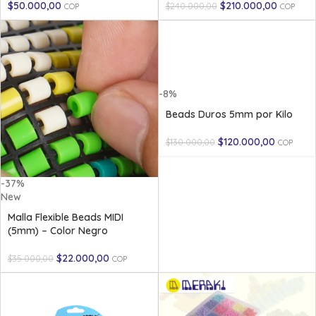
$
50.000,00
$
210.000,00
$
240.000,00
COP
COP
-8%
Beads Duros 5mm por Kilo
$
120.000,00
$
130.000,00
COP
-37%
New
Malla Flexible Beads MIDI
(5mm) – Color Negro
$
22.000,00
$
35.000,00
COP