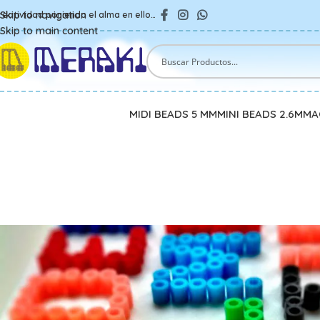
Skip to navigation
reatividad poniendo el alma en ello…
Skip to main content
MIDI BEADS 5 MM
MINI BEADS 2.6MM
A