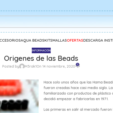
CCESORIOS
AQUA BEADS
KITS
MALLAS
OFERTAS
DESCARGA INS
INFORMACIÓN
Origenes de las Beads
0
Posted by
M3rak1
On 14 noviembre, 2020
Hace solo unos años que las Hama Beads 
fueron creadas hace casi medio siglo. L
familiarizado con productos de plástico
decidió empezar a fabricarlas en 1971.
Las primeras en salir al mercado fueron 