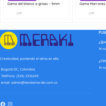
Gama del blanco a grises – 5mm
Gama Marrone
COP
COP
PUB
¿Qué
14 n
Creatividad, poniendo el alma en ello.
¿Có
14 n
Bogotá DC, Colombia
Teléfono: (324) 2326243
email: admin@tiendameraki.com.co