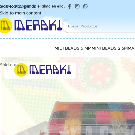
Skip to navigation
reatividad poniendo el alma en ello…
Skip to main content
MIDI BEADS 5 MM
MINI BEADS 2.6MM
A
Sold out