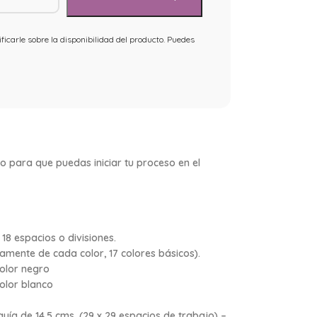
ficarle sobre la disponibilidad del producto. Puedes
 para que puedas iniciar tu proceso en el
18 espacios o divisiones.
nte de cada color, 17 colores básicos).
lor negro
lor blanco
uía de 14.5 cms. (29 x 29 espacios de trabajo) –