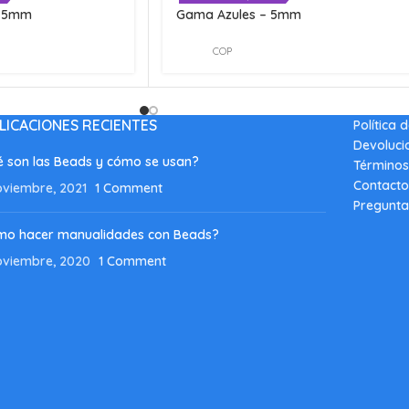
s 5mm
Gama Azules – 5mm
COP
LICACIONES RECIENTES
Política 
Devoluci
 son las Beads y cómo se usan?
Términos
Contacto
oviembre, 2021
1 Comment
Pregunta
mo hacer manualidades con Beads?
oviembre, 2020
1 Comment