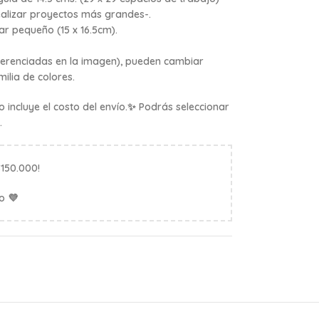
ealizar proyectos más grandes
-.
r pequeño (15 x 16.5cm).
ferenciadas en la imagen), pueden cambiar
ilia de colores.
 incluye el costo del envío.✨ Podrás seleccionar
.
$150.000!
o 💜