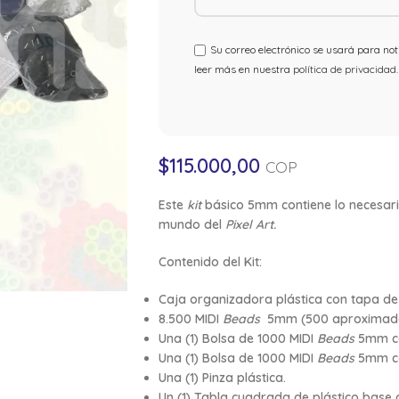
Su correo electrónico se usará para noti
leer más en nuestra
política de privacidad
.
$
115.000,00
COP
Este
kit
básico 5mm contiene lo necesario
mundo del
Pixel Art.
Contenido del Kit:
Caja organizadora plástica con tapa de 
8.500 MIDI
Beads
5mm (500 aproximadame
Una (1) Bolsa de 1000 MIDI
Beads
5mm co
Una (1) Bolsa de 1000 MIDI
Beads
5mm co
Una (1) Pinza plástica.
Un (1) Tabla cuadrada de plástico base g