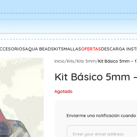
CCESORIOS
AQUA BEADS
KITS
MALLAS
OFERTAS
DESCARGA INS
Inicio
/
Kits
/
Kits 5mm
/
Kit Básico 5mm – 1
Kit Básico 5mm –
Agotado
Enviarme una notificación cuando 