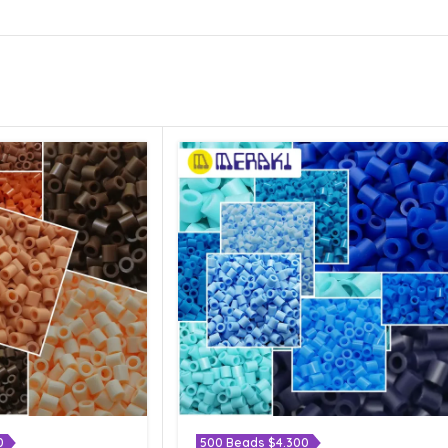
0
500 Beads $4.300