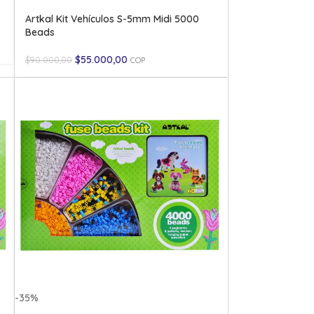
Artkal Kit Vehículos S-5mm Midi 5000
Beads
$
55.000,00
$
90.000,00
COP
-35%