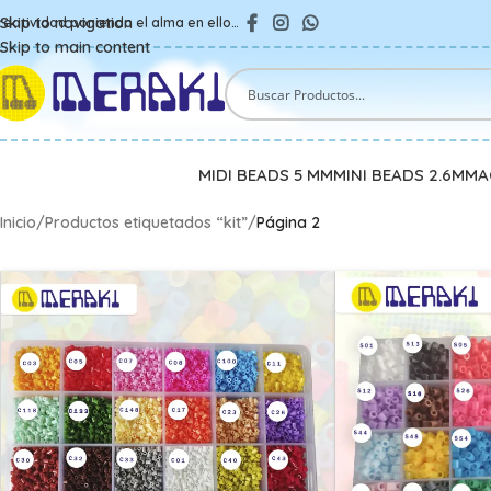
Skip to navigation
reatividad poniendo el alma en ello…
Skip to main content
MIDI BEADS 5 MM
MINI BEADS 2.6MM
A
Inicio
/
Productos etiquetados “kit”
/
Página 2