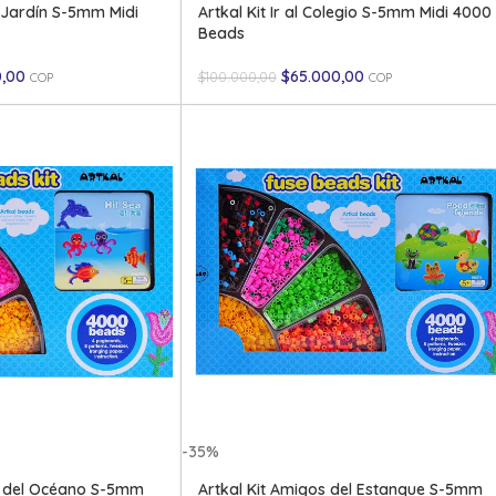
 Jardín S-5mm Midi
Artkal Kit Ir al Colegio S-5mm Midi 4000
Beads
0,00
$
65.000,00
$
100.000,00
COP
COP
-35%
es del Océano S-5mm
Artkal Kit Amigos del Estanque S-5mm