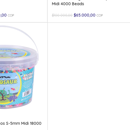
Midi 4000 Beads
0,00
$
65.000,00
$
100.000,00
COP
COP
rios S-5mm Midi 18000