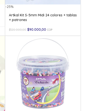
-25%
Artkal Kit S-5mm Midi 24 colores + tablas
+ patrones
$
90.000,00
$
120.000,00
COP