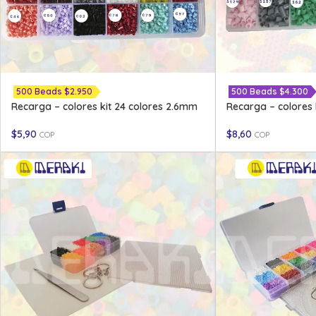
500 Beads $2.950
500 Beads $4.300
Recarga – colores kit 24 colores 2.6mm
Recarga – colores 
$
5,90
$
8,60
COP
COP