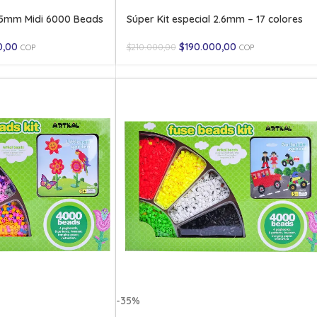
S-5mm Midi 6000 Beads
Súper Kit especial 2.6mm – 17 colores
0,00
$
190.000,00
$
210.000,00
COP
COP
-35%