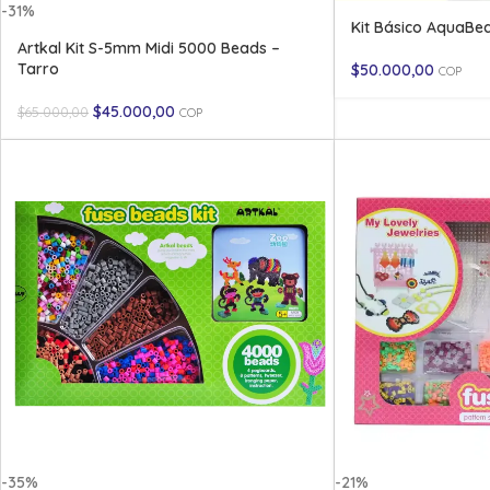
-31%
Kit Básico AquaBea
Artkal Kit S-5mm Midi 5000 Beads –
Tarro
$
50.000,00
COP
$
45.000,00
$
65.000,00
COP
-35%
-21%