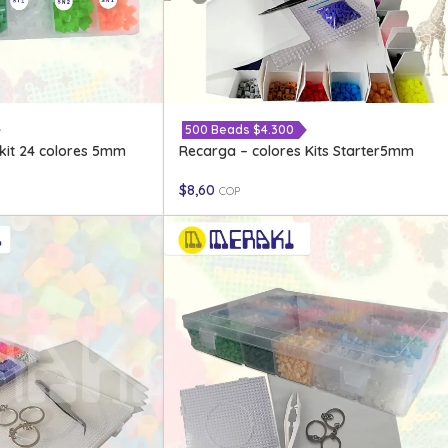
500 Beads $4.300
kit 24 colores 5mm
Recarga – colores Kits Starter5mm
$
8,60
COP