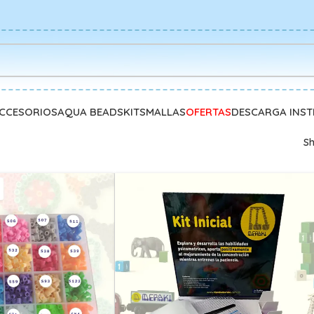
CCESORIOS
AQUA BEADS
KITS
MALLAS
OFERTAS
DESCARGA INS
S