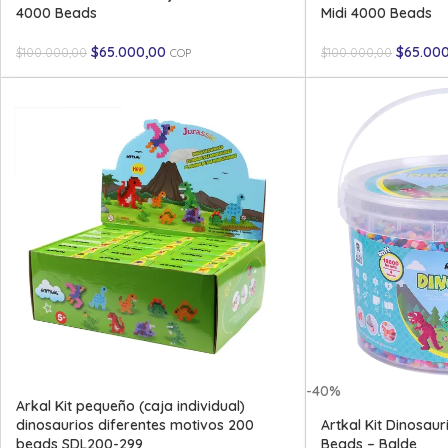
4000 Beads
Midi 4000 Beads
$
65.000,00
$
65.00
$
100.000,00
$
100.000,00
COP
-40%
Arkal Kit pequeño (caja individual)
dinosaurios diferentes motivos 200
Artkal Kit Dinosau
beads SDL200-299
Beads – Balde