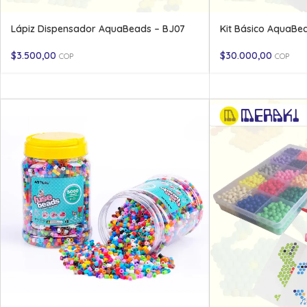
Lápiz Dispensador AquaBeads – BJ07
Kit Básico AquaBea
$
3.500,00
$
30.000,00
COP
COP