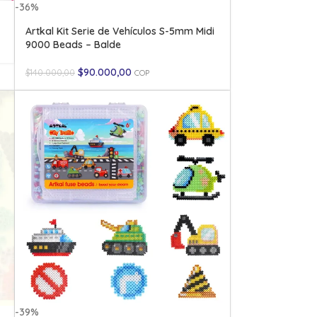
-36%
Artkal Kit Serie de Vehículos S-5mm Midi
9000 Beads – Balde
$
90.000,00
$
140.000,00
COP
-39%