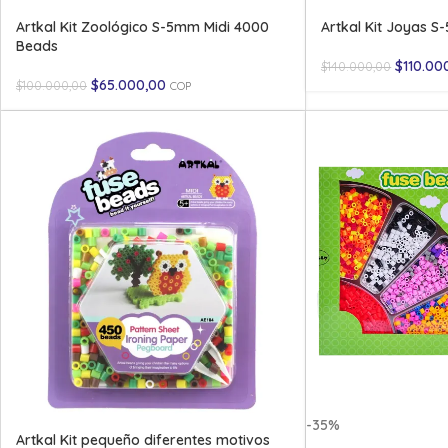
Artkal Kit Zoológico S-5mm Midi 4000
Artkal Kit Joyas 
Beads
$
110.00
$
140.000,00
$
65.000,00
$
100.000,00
COP
-35%
Artkal Kit pequeño diferentes motivos