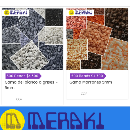
500 Beads $4.300
500 Beads $4.300
Gama del blanco a grises –
Gama Marrones 5mm
5mm
COP
COP