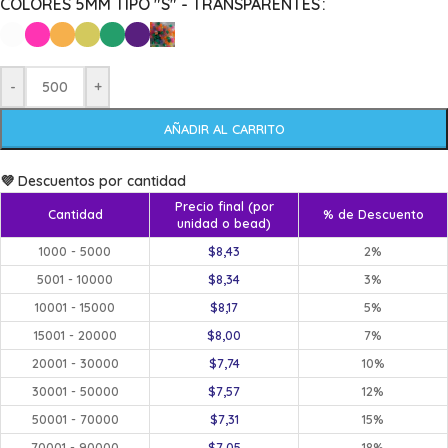
COLORES 5MM TIPO "S" - TRANSPARENTES
-
+
AÑADIR AL CARRITO
💜 Descuentos por cantidad
Precio final (por
Cantidad
% de Descuento
unidad o bead)
1000 - 5000
$
8,43
2%
5001 - 10000
$
8,34
3%
10001 - 15000
$
8,17
5%
15001 - 20000
$
8,00
7%
20001 - 30000
$
7,74
10%
30001 - 50000
$
7,57
12%
50001 - 70000
$
7,31
15%
70001 - 90000
$
7,05
18%