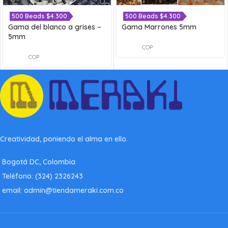
500 Beads $4.300
500 Beads $4.300
Gama del blanco a grises –
Gama Marrones 5mm
5mm
COP
COP
Creatividad, poniendo el alma en ello.
Bogotá DC, Colombia
Teléfono: (324) 2326243
email: admin@tiendameraki.com.co