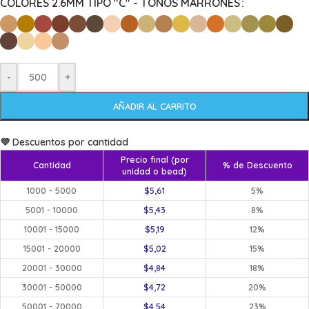
COLORES 2.6MM TIPO "C" - TONOS MARRONES
-
+
AÑADIR AL CARRITO
💜 Descuentos por cantidad
Precio final (por
Cantidad
% de Descuento
unidad o bead)
1000 - 5000
$
5,61
5%
5001 - 10000
$
5,43
8%
10001 - 15000
$
5,19
12%
15001 - 20000
$
5,02
15%
20001 - 30000
$
4,84
18%
30001 - 50000
$
4,72
20%
50001 - 70000
$
4,54
23%