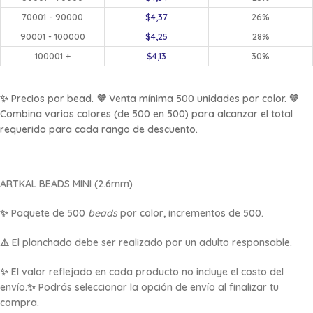
70001 - 90000
$
4,37
26%
90001 - 100000
$
4,25
28%
100001 +
$
4,13
30%
✨ Precios por bead. 💜 Venta mínima 500 unidades por color. 💛
Combina varios colores (de 500 en 500) para alcanzar el total
requerido para cada rango de descuento.
ARTKAL BEADS
MINI (2.6mm)
✨ Paquete de 500
beads
por color, incrementos de 500.
⚠️ El planchado debe ser realizado por un adulto responsable.
✨ El valor reflejado en cada producto no incluye el costo del
envío.✨ Podrás seleccionar la opción de envío al finalizar tu
compra.