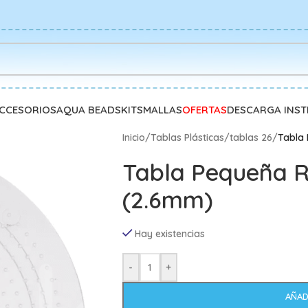
CCESORIOS
AQUA BEADS
KITS
MALLAS
OFERTAS
DESCARGA INS
Inicio
/
Tablas Plásticas
/
tablas 26
/
Tabla
Tabla Pequeña 
(2.6mm)
Hay existencias
-
+
AÑAD