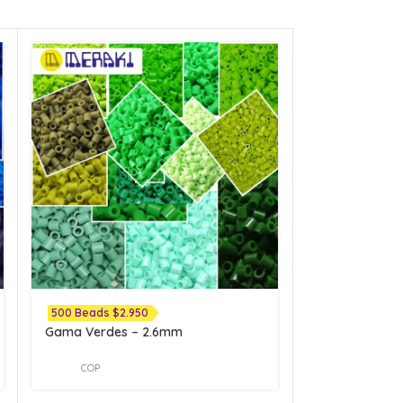
500 Beads $2.950
500 Beads $2
Gama Verdes – 2.6mm
Gama Rojos 
COP
COP