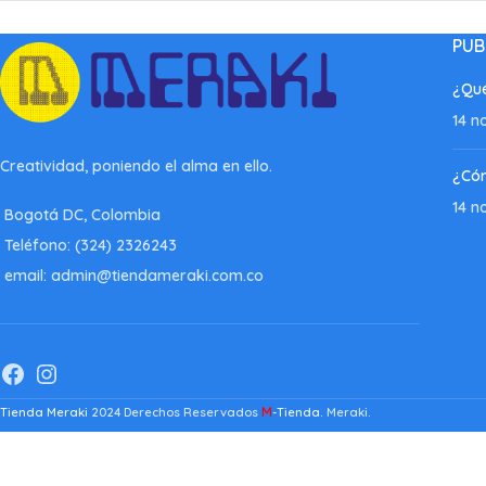
PUB
¿Qué
14 n
Creatividad, poniendo el alma en ello.
¿Có
14 n
Bogotá DC, Colombia
Teléfono: (324) 2326243
email: admin@tiendameraki.com.co
M
Tienda Meraki
2024 Derechos Reservados
-Tienda
. Meraki.