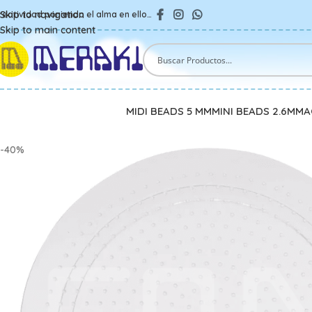
Skip to navigation
reatividad poniendo el alma en ello…
Skip to main content
MIDI BEADS 5 MM
MINI BEADS 2.6MM
A
-40%