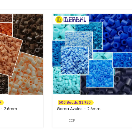
0
500 Beads $2.950
 – 2.6mm
Gama Azules – 2.6mm
COP