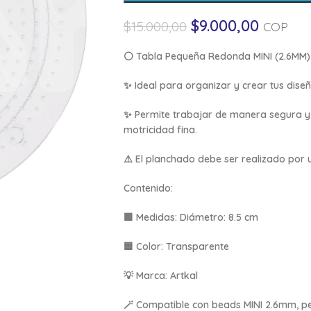
$
9.000,00
$
15.000,00
COP
⚪
Tabla Pequeña Redonda MINI (2.6MM)
✨ Ideal para organizar y crear tus diseñ
✨ Permite trabajar de manera segura y
motricidad fina.
⚠️ El planchado debe ser realizado por 
Contenido:
🟩
Medidas:
Diámetro: 8.5 cm
🟦
Color:
Transparente
💡
Marca:
Artkal
🪄 Compatible con beads MINI 2.6mm, per