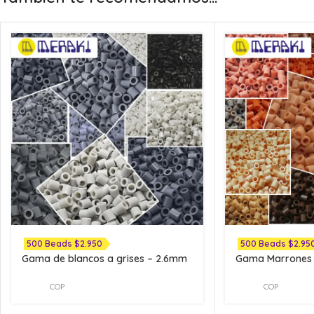
500 Beads $2.950
500 Beads $2.95
Gama de blancos a grises – 2.6mm
Gama Marrones
COP
COP